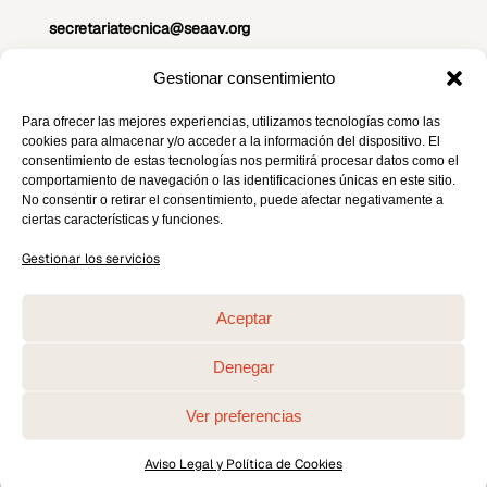
secretariatecnica@seaav.org
C/ Maestro Ripoll, 8 Madrid
Gestionar consentimiento
Para ofrecer las mejores experiencias, utilizamos tecnologías como las
cookies para almacenar y/o acceder a la información del dispositivo. El
¡Síguenos!
consentimiento de estas tecnologías nos permitirá procesar datos como el
comportamiento de navegación o las identificaciones únicas en este sitio.
No consentir o retirar el consentimiento, puede afectar negativamente a
ciertas características y funciones.
Gestionar los servicios
AVISO LEGAL Y POLÍTICA DE COOKIES
Aceptar
Denegar
Copyright © 2026 Serglo. All Rights Reserved.
Ver preferencias
Aviso Legal y Política de Cookies