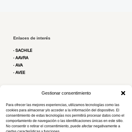
Enlaces de interés
· SACHILE
· AAVRA
· AVA
· AVEE
Gestionar consentimiento
Contacto
Para ofrecer las mejores experiencias, utilizamos tecnologías como las
secretariatecnica@seaav.org
cookies para almacenar y/o acceder a la información del dispositivo. El
consentimiento de estas tecnologías nos permitirá procesar datos como el
C/ Maestro Ripoll, 8 Madrid
comportamiento de navegación o las identificaciones únicas en este sitio.
No consentir o retirar el consentimiento, puede afectar negativamente a
ciertas características y funciones.