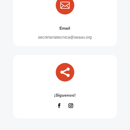

Email
secretariatecnica@seaav.org

¡Síguenos!