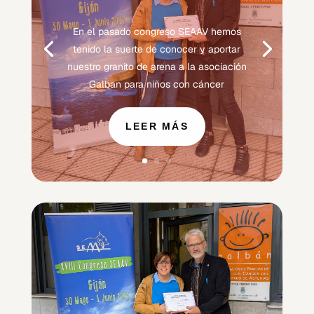
por
serglo@serglo.net
|
4 de junio de
2024
|
SEAAV Solidaria
| 0 Comentario
En el pasado congreso SEAAV hemos
tenido la suerte de conocer y aportar
nuestro granito de arena a la asociación
Galban para niños con cáncer
LEER MÁS